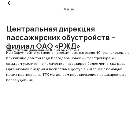
Отзывы
Центральная дирекция
пассажирских обустройств –
филиал ОАО «РЖД»
заместитель начальника Юрий Быховский
На «Окружной» ежедневно пересаживаются около 40 тыс. человек, а в
ближайшие два-три года благодаря новой инфраструктуре мы
ожидаем увеличение количества пассажиров более чем в два раза.
Организовав быстрый и бесплатный доступ в интернет с помощью
наших партнеров из ТТК мы делаем передвижение пассажиров еще
более удобным.