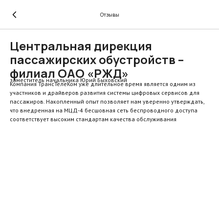
Отзывы
Центральная дирекция
пассажирских обустройств –
филиал ОАО «РЖД»
заместитель начальника Юрий Быховский
Компания ТрансТелеКом уже длительное время является одним из
участников и драйверов развития системы цифровых сервисов для
пассажиров. Накопленный опыт позволяет нам уверенно утверждать,
что внедренная на МЦД-4 бесшовная сеть беспроводного доступа
соответствует высоким стандартам качества обслуживания