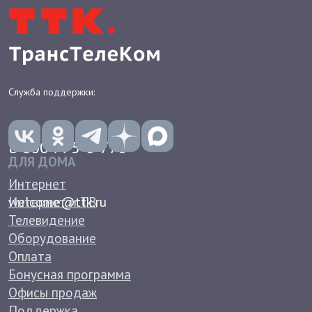
SD-WAN
Бесплатный вызов 8 800
Защита от DDoS
Виртуальная АТС
Доступ в интернет
Антивирусы для бизнеса
Документы
Контакты
О КОМПАНИИ
Новости
Вакансии
Корпоративное управление
Группа компаний ТТК
Пресс-центр
Реквизиты
Лицензии и сертификаты
Условия труда
Противодействие коррупции
Непрофильные активы
Работа в РЖД
© 2026 АО "Компания ТрансТелеКом". 16+