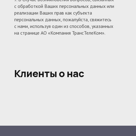
с обработкой Ваших персональных данных или
реализации Ваших прав как субъекта
персональных данных, пожалуйста, свяжитесь
с нами, используя один из способов, указанных
на странице АО «Компания ТрансТелеКом».
Служба поддержки:
8 800 775-0-775
ДЛЯ ДОМА
Клиенты о нас
Интернет
Интернет и ТВ
welcome@ttk.ru
Телевидение
Оборудование
Оплата
Бонусная программа
Офисы продаж
Поддержка
ДЛЯ БИЗНЕСА
Wi-Fi с авторизацией