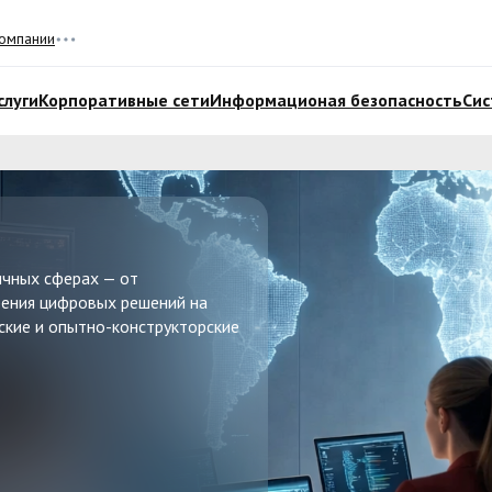
омпании
слуги
Корпоративные сети
Информационая безопасность
Сис
ичных сферах — от
рения цифровых решений на
ские и опытно-конструкторские